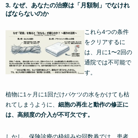
3. なぜ、あなたの治療は「月額制」でなけれ
ばならないのか
これら4つの条件
をクリアするに
は、月に1〜2回の
通院では不可能で
す。
植物に1ヶ月に1回だけバケツの水をかけても枯
れてしまうように、
細胞の再生と動作の修正に
は、高頻度の介入が不可欠です。
しかし、保険診療の枠組みや回数券では、患者